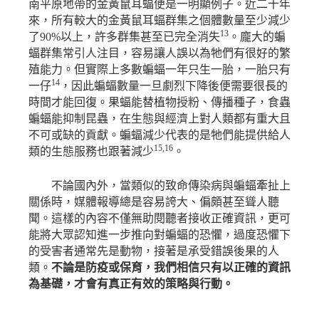
南平原地帶的金黃鼠耳蝠便是一明顯例子。近二十年
來，所有較大的金黃鼠耳蝠群集之個體數量至少減少
13
了
90%
以上，許多群集甚至已完全消失
。龐大的蝙
蝠群集常引人注目，容易讓人誤以為牠們有很好的繁
殖能力。但實際上多數蝙蝠一年只生一胎，一胎只有
14
一仔
，因此蝙蝠數量一旦劇烈下降後便需要很長的
時間才能回復。果蝠能替植物授粉、傳播種子，食蟲
蝙蝠能抑制昆蟲，在生態與經濟上對人類都有重大且
不可或缺的貢獻。蝙蝠減少代表的是牠們能提供給人
15,16
類的生態服務也跟著減少
。
不論國內外，當類似的致命傳染病與蝙蝠牽扯上
關係時，媒體報導總是容易誇大、偏頗甚至聳人聽
聞。這樣的內容不僅無助閱聽者接收正確資訊，更可
能將大眾認知進一步推向對蝙蝠的恐懼，過度恐懼下
的受害者通常先是動物，接著是承受錯誤後果的人
類。
不論是防疫或保育，我們相信只有以正確的資訊
為基礎，才會有真正有效的策略與行動。