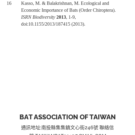
16 Kasso, M. & Balakrishnan, M. Ecological and
Economic Importance of Bats (Order Chiroptera).
ISRN Biodiversity
2013
, 1-9,
doi:10.1155/2013/187415 (2013).
BAT ASSOCIATION OF TAIWAN
通訊地址:南投縣集集鎮文心街246號 聯絡信