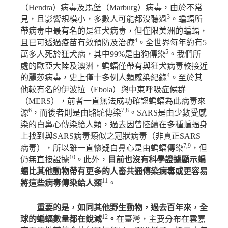
（
Hendra
）病毒及馬堡（
Marburg
）病毒，由於不常
3
見，且影響規模小，多數人可能都沒聽過
。蝙蝠所
帶病毒中最有名的是狂犬病毒，但僅限美洲的蝙蝠，
4
且已可透過疫苗有效預防及治療
。全世界每年約有
5
5
萬多人死於狂犬病，其中
99%
是由狗傳染
。我們所
處的歐亞大陸及澳洲，蝙蝠僅帶有與狂犬病毒較接近
4
的麗莎病毒，史上僅十多例人類感染紀錄
。至於其
他較有名的伊波拉（
Ebola
）與中東呼吸症候群
（
MERS
），前者一直無法成功確認蝙蝠為此病毒來
6
7,8
源
，而後者則是由駱駝傳染
。
SARS
是由少數受感
染的白鼻心傳染給人類，過去因曾陸續在多種蝙蝠身
上找到與
SARS
病毒類似之冠狀病毒（非真正
SARS
7,9
病毒），所以雖一直懷疑白鼻心是由蝙蝠傳染
，但
10
仍無直接證據
。此外，
目前也沒有科學證據顯示蝙
蝠比其他動物帶有更多的人畜共通傳染病毒或更容易
11
將這些病毒傳染給人類
。
重要的是，如同其他野生動物，過去百年來，全
12
球的蝙蝠數量都在銳減
。
在臺灣，主要分布在雲嘉