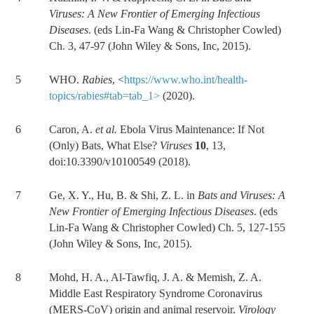
Viruses: A New Frontier of Emerging Infectious
Diseases
. (eds Lin-Fa Wang & Christopher Cowled)
Ch. 3, 47-97 (John Wiley & Sons, Inc, 2015).
5 WHO.
Rabies
, <
https://www.who.int/health-
topics/rabies#tab=tab_1>
(2020).
6 Caron, A.
et al.
Ebola Virus Maintenance: If Not
(Only) Bats, What Else?
Viruses
10
, 13,
doi:10.3390/v10100549 (2018).
7 Ge, X. Y., Hu, B. & Shi, Z. L. in
Bats and Viruses: A
New Frontier of Emerging Infectious Diseases
. (eds
Lin-Fa Wang & Christopher Cowled) Ch. 5, 127-155
(John Wiley & Sons, Inc, 2015).
8 Mohd, H. A., Al-Tawfiq, J. A. & Memish, Z. A.
Middle East Respiratory Syndrome Coronavirus
(MERS-CoV) origin and animal reservoir.
Virology