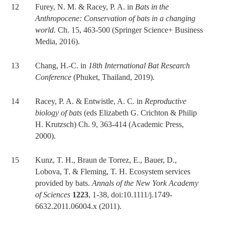
12 Furey, N. M. & Racey, P. A. in
Bats in the
Anthropocene: Conservation of bats in a changing
world.
Ch. 15, 463-500 (Springer Science+ Business
Media, 2016).
13 Chang, H.-C. in
18th International Bat Research
Conference
(Phuket, Thailand, 2019).
14 Racey, P. A. & Entwistle, A. C. in
Reproductive
biology of bats
(eds Elizabeth G. Crichton & Philip
H. Krutzsch) Ch. 9, 363-414 (Academic Press,
2000).
15 Kunz, T. H., Braun de Torrez, E., Bauer, D.,
Lobova, T. & Fleming, T. H. Ecosystem services
provided by bats.
Annals of the New York Academy
of Sciences
1223
, 1-38, doi:10.1111/j.1749-
6632.2011.06004.x (2011).