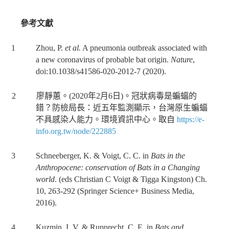
參考文獻
1 Zhou, P.
et al.
A pneumonia outbreak associated with
a new coronavirus of probable bat origin.
Nature
,
doi:10.1038/s41586-020-2012-7 (2020).
2
廖靜蕙。
(2020
年
2
月
6
日
)
。冠狀病毒是蝙蝠的
錯？防檢局長：近五年監測顯示，台灣原生蝙蝠
不具感染人能力。環境資訊中心。取自
https://e-
info.org.tw/node/222885
3 Schneeberger, K. & Voigt, C. C. in
Bats in the
Anthropocene: conservation of Bats in a Changing
world
. (eds Christian C Voigt & Tigga Kingston) Ch.
10, 263-292 (Springer Science+ Business Media,
2016).
4 Kuzmin, I. V. & Rupprecht, C. E. in
Bats and