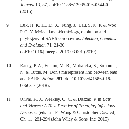
Journal
13
, 87, doi:10.1186/s12985-016-0544-0
(2016).
9 Luk, H. K. H., Li, X., Fung, J., Lau, S. K. P. & Woo,
P. C. Y. Molecular epidemiology, evolution and
phylogeny of SARS coronavirus.
Infection, Genetics
and Evolution
71
, 21-30,
doi:10.1016/j.meegid.2019.03.001 (2019).
10 Racey, P. A., Fenton, M. B., Mubareka, S., Simmons,
N. & Tuttle, M. Don’t misrepresent link between bats
and SARS.
Nature
281
, doi:10.1038/d41586-018-
00603-7 (2018).
11 Olival, K. J., Weekley, C. C. & Daszak, P. in
Bats
and Viruses: A New Frontier of Emerging Infectious
Diseases.
(eds Lin‐Fa Wang & Christopher Cowled)
Ch. 11, 281-294 (John Wiley & Sons, Inc, 2015).