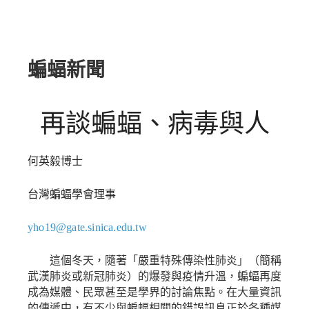
蝙蝠新聞
再談蝙蝠、病毒與人
何英毅博士
台灣蝙蝠學會理事
yho19@gate.sinica.edu.tw
這個冬天，隨著「嚴重特殊傳染性肺炎」（簡稱
武漢肺炎或新冠肺炎）的爆發與疫情升溫，蝙蝠再度
成為媒體、民眾甚至是學界的討論焦點。在大量資訊
的傳遞中，有不少與蝙蝠相關的錯誤訊息正於各種媒