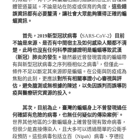
體管道蔓延。不論是站在防疫或保育的角度，
這些錯
誤資訊都有必要釐清，讓社會大眾能夠獲得正確的蝙
蝠資訊。
首先，
2019
新型冠狀病毒（
SARS-CoV-2
）目前
不論是來源、是否有中間宿主及如何感染人類都不清
楚，此時也
沒有
任何科學證據證明是蝙蝠導致武漢
（新冠）肺炎的發生。
雖然最近曾發現雲南的蝙蝠帶
1
有與新型冠狀病毒之序列極相似之病毒
，但僅此一
條件不足以斷定其來源即是蝙蝠。在公衛與防疫成為
焦點的此刻，更應該
對所有相關事證小心審視與評
估，避免臆測或無根據的陳述，以免因誤判而誤導防
疫與醫療研究資源的投入。
其次，目前為止，臺灣的蝙蝠身上不曾發現過任
2
何確認有危險的病毒，也無任何疑似的傳染案例
。
世界其他地區的少數蝙蝠身上確曾發現有致命病毒，
但很少能直接傳染人，且大多可以透過簡單的公衛手
段預防。這些病毒包括立百（
Nipah
）病毒、亨德拉