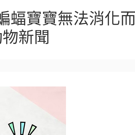
蝙蝠寶寶無法消化而脹
動物新聞