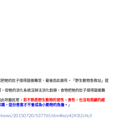
粥把牠的肚子撐得鼓脹難受，最後因此脹死。「野生動物急救站」提
粥，但牠的消化系統沒辦法消化穀類，食物把牠的肚子撐得鼓脹難
因此呼籲民眾，
若不熟悉野生動物的習性、食性，也沒有照顧的經
知識，這份善意才不會成為小動物的負擔。
」
et/news/20150720/537765.htm#ixzz42KB2chUI