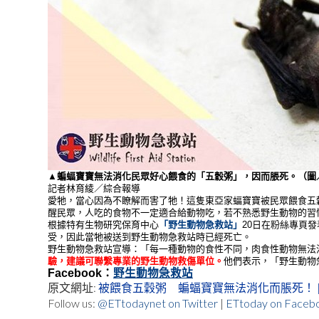
▲蝙蝠寶寶無法消化民眾好心餵食的「五穀粥」，因而脹死。（圖
記者林育綾／綜合報導
愛牠，當心因為不瞭解而害了牠！這隻東亞家蝠寶寶被民眾餵食五
醒民眾，人吃的食物不一定適合給動物吃，若不熟悉野生動物的習
根據特有生物研究保育中心
「野生動物急救站」
20日在粉絲專頁
受，因此當牠被送到野生動物急救站時已經死亡。
野生動物急救站宣導：「每一種動物的食性不同，肉食性動物無法
驗，建議可聯繫專業的野生動物救傷單位。
他們表示，「野生動物
Facebook：
野生動物急救站
原文網址:
被餵食五穀粥 蝙蝠寶寶無法消化而脹死！ | ETt
Follow us:
@ETtodaynet on Twitter
|
ETtoday on Faceb