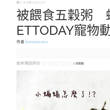
週二, 08 三月 2016 15:09
被餵食五穀粥 
ETTODAY寵物
作者
Administrator
给本項目評分
(0 得票數)