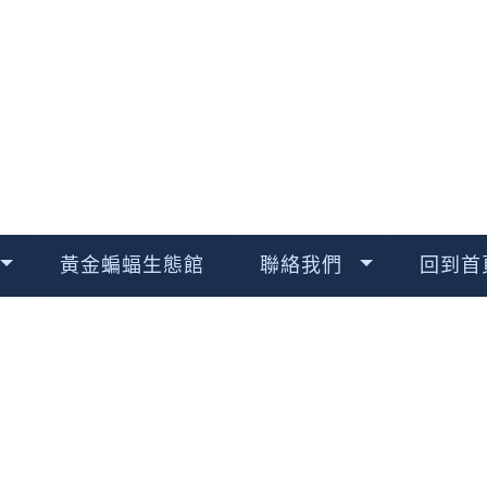
黃金蝙蝠生態館
聯絡我們
回到首