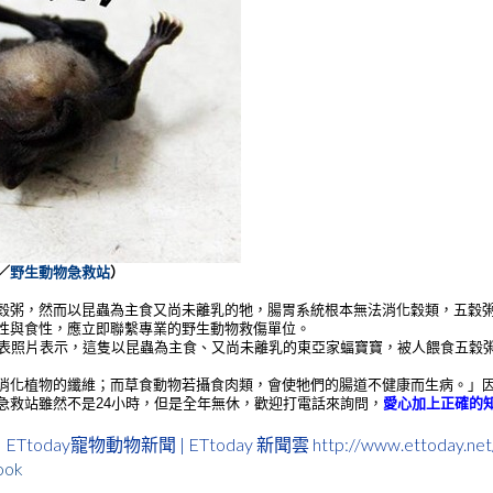
／
野生動物急救站
）
穀粥，然而以昆蟲為主食又尚未離乳的牠，腸胃系統根本無法消化穀類，五穀
性與食性，應立即聯繫專業的野生動物救傷單位。
發表照片表示，這隻以昆蟲為主食、又尚未離乳的東亞家蝠寶寶，被人餵食五穀
消化植物的纖維；而草食動物若攝食肉類，會使牠們的腸道不健康而生病。」
急救站雖然不是24小時，但是全年無休，歡迎打電話來詢問，
愛心加上正確的
oday寵物動物新聞 | ETtoday 新聞雲
http://www.ettoday.n
ook