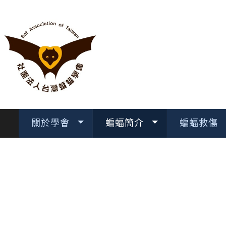
關於學會
蝙蝠簡介
蝙蝠救傷