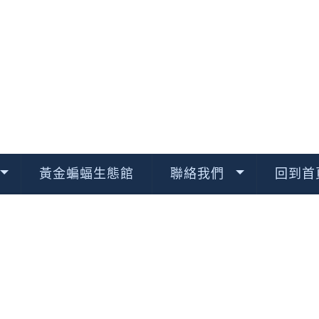
黃金蝙蝠生態館
聯絡我們
回到首