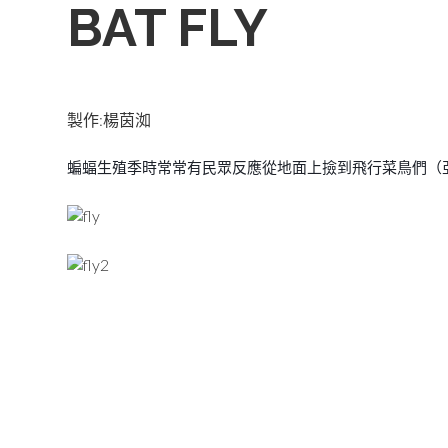
BAT
FLY
製作:楊茵洳
蝙蝠生殖季時常常有民眾反應從地面上撿到飛行菜鳥們（亞