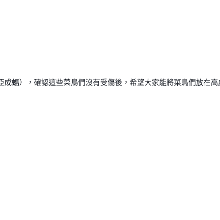
成蝠），確認這些菜鳥們沒有受傷後，希望大家能將菜鳥們放在高處，