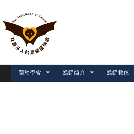
關於學會
蝙蝠簡介
蝙蝠救傷