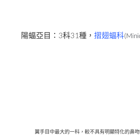
3
31
陽蝠亞目：
科
種，
摺翅蝠科
(
Mini
翼手目中最大的一科，較不具有明顯特化的鼻吻