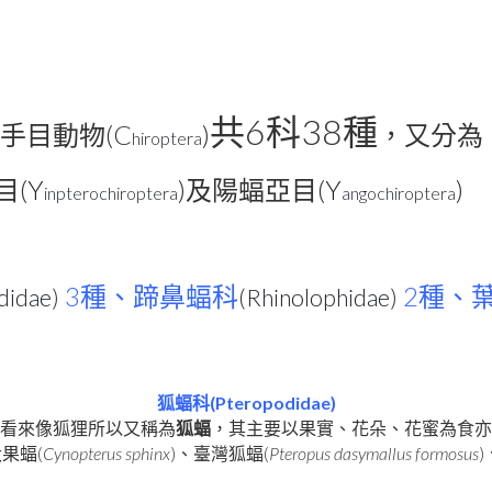
6
38
共
科
種
(C
)
手目動物
，又分為
hiroptera
(
Y
)
(
Y
)
目
及陽蝠亞目
inpterochiroptera
angochiroptera
3
2
didae
)
種、蹄鼻蝠科
(
Rhinolophidae
)
種、
(Pteropodidae)
狐蝠科
看來像狐狸所以又稱為
狐蝠
，其主要以果實、花朵、花蜜為食亦
(
Cynopterus sphinx
)
(
Pteropus dasymallus formosus
)
犬果蝠
、臺灣狐蝠