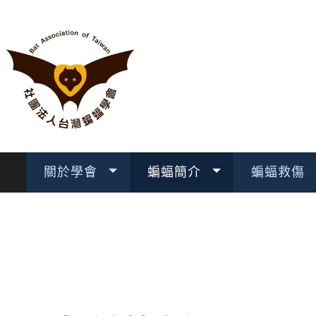
關於學會
蝙蝠簡介
蝙蝠救傷