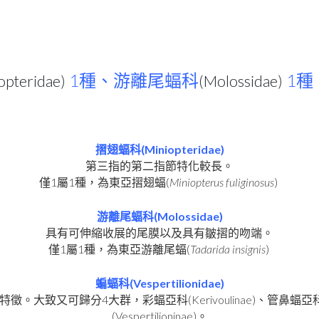
1
1
opteridae
)
種、游離尾蝠科
(
Molossidae
)
種
(Miniopteridae)
摺翅蝠科
第三指的第二指節特化較長。
1
1
(
Miniopterus fuliginosus
)
僅
屬
種，為東亞摺翅蝠
(Molossidae)
游離尾蝠科
具有可伸縮收展的尾膜以及具有皺摺的吻端。
1
1
(
Tadarida insignis
)
僅
屬
種，為東亞游離尾蝠
(Vespertilionidae)
蝙蝠科
4
(Kerivoulinae)
特徵。大致又可歸分
大群，彩蝠亞科
、管鼻蝠亞
(Vespertilioninae)
。