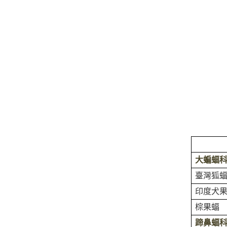
大蝙蝠
臺灣狐
印度犬
棕果蝠
蹄鼻蝠