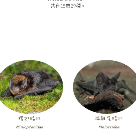
15
29
共有
屬
種。