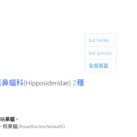
bat family
bat species
全部頁面
2
葉鼻蝠科
(
Hipposideridae
)
種
稱
果蝠
。
(
Rousettus leschenaultii
)
、棕果蝠