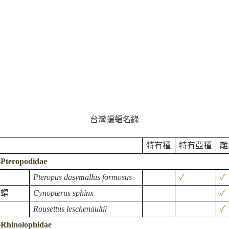
台灣蝙蝠名錄
特有種
特有亞種
離
科
Pteropodidae
蝠
Pteropus dasymallus formosus
✓
✓
果蝠
Cynopterus sphinx
✓
Rousettus leschenaultii
✓
科
Rhinolophidae