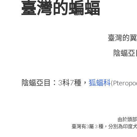
臺灣的蝙蝠
臺灣的翼
陰蝠亞
3
7
陰蝠亞目：
科
種，
狐蝠科
(
Pteropo
由於頭部
3
3
臺灣有
屬
種，分別為印度