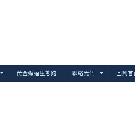
黃金蝙蝠生態館
聯絡我們
回到首