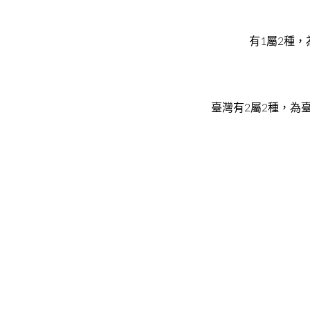
1
2
有
屬
種，
2
2
臺灣有
屬
種，為