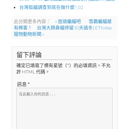
台灣狐蝠調查到底在做什麼?_02
此分類更多內容：
« 放過蝙蝠吧
雪霸蝙蝠屋
有稀客！ 台灣大蹄鼻蝠停留10天過冬| ETtoday
寵物動物新聞 »
留下評論
確定已填寫了標有星號（*）的必填資訊。不允
許 HTML 代碼。
訊息 *