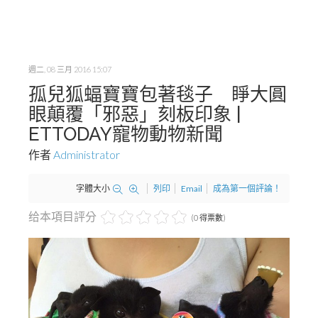
週二, 08 三月 2016 15:07
孤兒狐蝠寶寶包著毯子 睜大圓
眼顛覆「邪惡」刻板印象 |
ETTODAY寵物動物新聞
作者
Administrator
字體大小
列印
Email
成為第一個評論！
给本項目評分
(0 得票數)