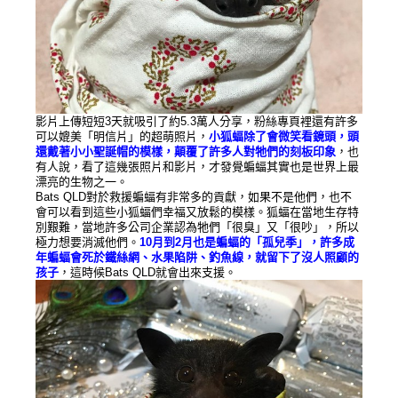
影片上傳短短3天就吸引了約5.3萬人分享，粉絲專頁裡還有許多
可以媲美「明信片」的超萌照片，
小狐蝠除了會微笑看鏡頭，頭
還戴著小小聖誕帽的模樣，顛覆了許多人對牠們的刻板印象
，也
有人說，看了這幾張照片和影片，才發覺蝙蝠其實也是世界上最
漂亮的生物之一。
Bats QLD對於救援蝙蝠有非常多的貢獻，如果不是他們，也不
會可以看到這些小狐蝠們幸福又放鬆的模樣。狐蝠在當地生存特
別艱難，當地許多公司企業認為牠們「很臭」又「很吵」，所以
極力想要消滅他們。
10月到2月也是蝙蝠的「孤兒季」，許多成
年蝙蝠會死於鐵絲網、水果陷阱、釣魚線，就留下了沒人照顧的
孩子
，這時候Bats QLD就會出來支援。