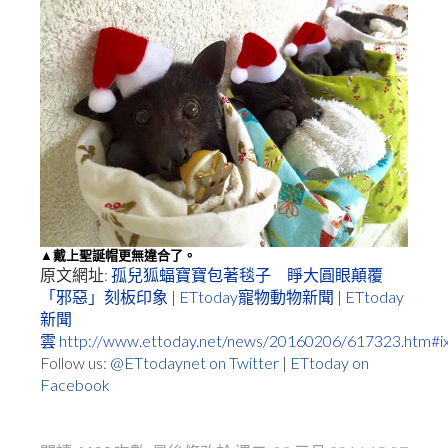
▲戴上聖誕帽更無違合了。
原文網址:
孤兒狐蝠寶寶包著毯子 睜大圓眼顛覆
「邪惡」刻板印象 | ETtoday寵物動物新聞 | ETtoday
新聞
雲
http://www.ettoday.net/news/20160206/617323.htm#i
Follow us:
@ETtodaynet on Twitter
|
ETtoday on
Facebook