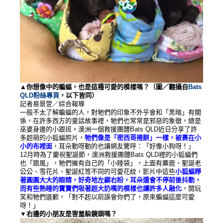
▲你想像中的蝙蝠，也是這種可愛的模樣嗎？（圖／翻攝自
Bats
QLD粉絲專頁
，以下皆同）
記者易景萱／綜合報導
一般不太了解蝙蝠的人，對牠們的印象不外乎會和「黑暗」有關
係，在許多西方的童話故事裡，牠們也常常是邪惡的象徵，總是
巫婆身邊的小跟班。澳洲一個救援團體Bats QLD近日分享了許
多超萌的小狐蝠照片，
牠們像是「密西哥捲餅」一樣，被裹在小
小的布裡面
，耳朵動呀動的也讓網友驚呼：「好像小狗呀！」
12月時為了慶祝聖誕節，澳洲救援團體Bats QLD裡的小狐蝠們
也「跟風」，牠們擁有自己的「小睡袋」，上面有麋鹿、聖誕老
公公、雪花片、聖誕紅等不同的可愛花紋，影片中這些
小狐蝠睜
著圓圓大大的眼睛，好奇地左顧右盼，耳朵還會不停前後抖動，
而有些熟睡的寶寶們吸著超大奶嘴的模樣也讓許多人融化
，開玩
笑和牠們道歉，「對不起以前誤會你們了，原來蝙蝠這麼可愛
呀！」
▼右邊的小朋友是害羞躲鏡頭嗎？