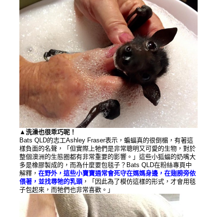
▲洗澡也很乖巧呢！
Bats QLD的志工Ashley Fraser表示，蝙蝠真的很倒楣，有著這
樣負面的名聲，「但實際上牠們是非常聰明又可愛的生物，對於
整個澳洲的生態圈都有非常重要的影響。」這些小狐蝠的奶嘴大
多是橡膠製成的，而為什麼要包毯子？Bats QLD在粉絲專頁中
解釋，
在野外，這些小寶寶通常會死守在媽媽身邊，在翅膀旁依
偎著，並找尋牠的乳頭
，「因此為了模仿這樣的形式，才會用毯
子包起來，而牠們也非常喜歡。」