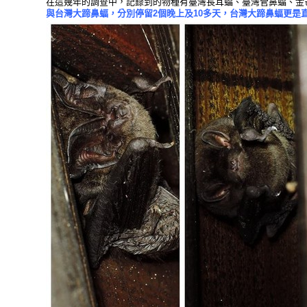
在這幾年的調查中，記錄到的物種有臺灣長耳蝠、臺灣管鼻蝠、金
與台灣大蹄鼻蝠，分別停留2個晚上及10多天，台灣大蹄鼻蝠更是