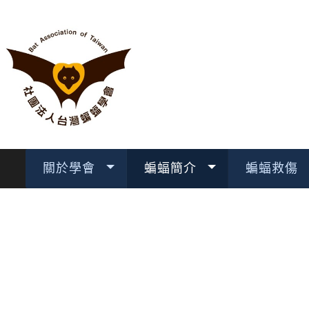
關於學會
蝙蝠簡介
蝙蝠救傷