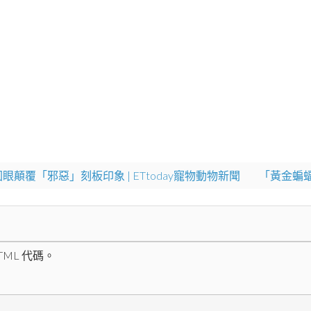
顛覆「邪惡」刻板印象 | ETtoday寵物動物新聞
「黃金蝙蝠
ML 代碼。