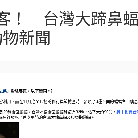
客！ 台灣大蹄鼻蝠停
動物新聞
之美
」粉絲專頁，以下皆同。）
會利用，而在11月底至12初的例行巢箱檢查時，發現了3種不同的蝙蝠各自棲
。
到29種食蟲蝙蝠，台灣本島食蟲蝙蝠種類有32種，佔了大約90％，
其中也有台
蝠屋裡發現了首次到訪的台灣大蹄鼻蝠及東亞摺翅蝠。