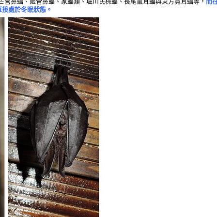
芒管鼻蝠、姬管鼻蝠、家蝠類、堀川氏棕蝠、長尾鼠耳蝠與東方寬耳蝠等，
而
直接處於冬眠狀態。