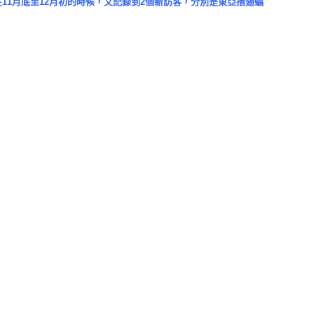
在11月底至12月初的時候，又記錄到2個新訪客，分別是東亞摺翅蝠