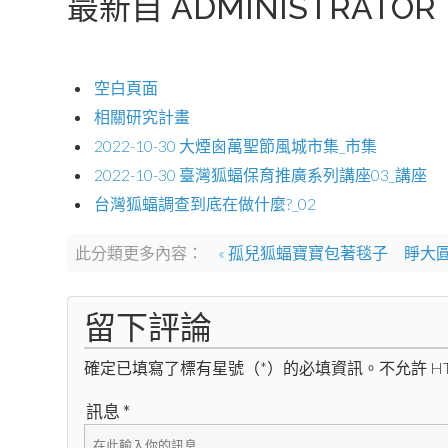
最新自 ADMINISTRATOR
空白頁面
相關研究計畫
2022-10-30 大煙囪萬聖節風城市集_市集
2022-10-30 臺灣狐蝠保育推廣系列講座03_講座
台灣狐蝠調查到底在做什麼?_02
此分類更多內容：
« 孤兒狐蝠寶寶包著毯子 睜大圓眼
留下評論
確定已填寫了標有星號（*）的必填資訊。不允許 HT
訊息 *