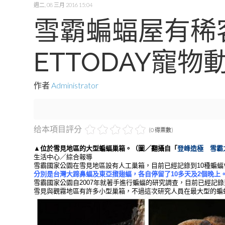
週二, 08 三月 2016 15:04
雪霸蝙蝠屋有稀
ETTODAY寵物
作者
Administrator
给本項目評分
(0 得票數)
▲位於雪見地區的大型蝙蝠巢箱。（圖／翻攝自「
登峰造極 雪霸
生活中心／綜合報導
雪霸國家公園在雪見地區設有人工巢箱，目前已經記錄到10種蝙蝠
分別是台灣大蹄鼻蝠及東亞摺翅蝠，各自停留了10多天及2個晚上
雪霸國家公園自2007年就著手進行蝙蝠的研究調查，目前已經記錄
雪見與觀霧地區有許多小型巢箱，不過這次研究人員在最大型的蝙