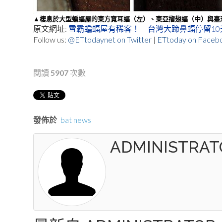
▲棲息於大型蝙蝠屋的東方寬耳蝠（左）、東亞摺翅蝠（中）與臺
原文網址:
雪霸蝙蝠屋有稀客！ 台灣大蹄鼻蝠停留10天過冬 |
Follow us:
@ETtodaynet on Twitter
|
ETtoday on Faceb
閱讀
5907
次數
發佈於
bat news
ADMINISTRAT