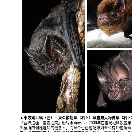
▲東方寬耳蝠（左）、東亞摺翅蝠（右上）與臺灣大蹄鼻蝠（右下
「登峰造極 雪霸之美」粉絲專頁表示，2009年在雪見地區設
失棲所的個體選擇的機會。」而至今也已經記錄到至少有10種蝙蝠