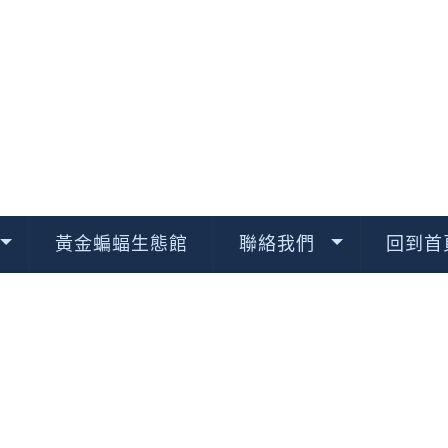
黃金蝙蝠生態館
聯絡我們
回到首