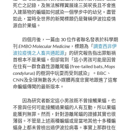
死亡之記錄，及無法解釋翼展達三英呎長且不會進
入建築物的蝙蝠如何感染一個學步中的幼兒。盡管
如此，當時全世界的新聞標題仍是聲稱伊波拉疫情
源自於果蝠。
30
四個月後，一篇由
位作者聯名發表於科學期
EMBO Molecular Medicine
刊
，標題為「
調查西非伊
波拉疫情之人畜共通起源
」的研究報告指出罪魁禍
首根本不是果蝠。但卻寫到「這小男孩可能是因曾
(free-tailed bats,
Mops
在住有一群食蟲性游離尾蝠
condylurus
)
BBC
的樹洞中玩耍而受到感染」。
、
CNN
及全球無數各大小媒體再度忠實地跟進了這奪
命蝙蝠傳聞的最新版本。
因為研究者斷定這小男孩既不曾接觸果蝠，也
不曾與任何可能接觸過果蝠的人有互動，所以果蝠
能獲判無罪。然而，針對游離尾蝠的證據其實也很
薄弱。不管是上述兩種蝙蝠或是當地其他十多種蝙
蝠身上都未曾檢出過伊波拉病毒。事實上那群住在