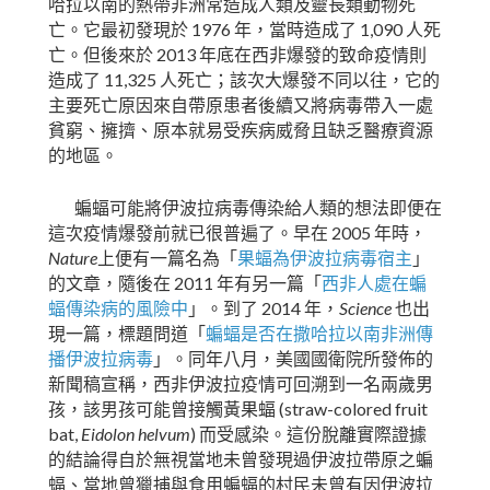
哈拉以南的熱帶非洲常造成人類及靈長類動物死
1976
1,090
亡。它最初發現於
年，當時造成了
人死
2013
亡。但後來於
年底在西非爆發的致命疫情則
11,325
造成了
人死亡；該次大爆發不同以往，它的
主要死亡原因來自帶原患者後續又將病毒帶入一處
貧窮、擁擠、原本就易受疾病威脅且缺乏醫療資源
的地區。
蝙蝠可能將伊波拉病毒傳染給人類的想法即便在
2005
這次疫情爆發前就已很普遍了。早在
年時，
Nature
上便有一篇名為「
果蝠為伊波拉病毒宿主
」
2011
的文章，隨後在
年有另一篇「
西非人處在蝙
2014
Science
蝠傳染病的風險中
」。到了
年，
也出
現一篇，標題問道「
蝙蝠是否在撒哈拉以南非洲傳
播伊波拉病毒
」。同年八月，美國國衛院所發佈的
新聞稿宣稱，西非伊波拉疫情可回溯到一名兩歲男
(straw-colored fruit
孩，該男孩可能曾接觸黃果蝠
bat,
Eidolon helvum
)
而受感染。這份脫離實際證據
的結論得自於無視當地未曾發現過伊波拉帶原之蝙
蝠、當地曾獵捕與食用蝙蝠的村民未曾有因伊波拉