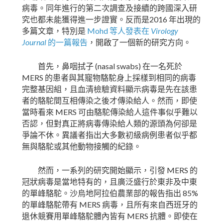
病毒。同年進行的第二次調查及接續的跨國深入研
2016
究也都未能獲得進一步證實。反而是
年出現的
Mohd
Virology
多篇文章，特別是
等人發表在
Journal
的一篇報告
，開啟了一個新的研究方向。
(nasal swabs)
首先，鼻咽拭子
在一名死於
MERS
的患者與其寵物駱駝身上採樣到相同的病毒
完整基因組，且血清檢驗資料顯示病毒是先在該患
者的駱駝間互相傳染之後才傳染給人。然而，即使
MERS
當時看來
可由駱駝傳染給人這件事似乎難以
否認，但對真正將病毒傳染給人類的源頭為何卻是
爭論不休。異議者指出大多數初級病例患者似乎都
無與駱駝或其他動物接觸的紀錄。
MERS
然而，一系列的研究開始顯示，引發
的
冠狀病毒是當地特有的，且廣泛盛行於東非及中東
85%
的單峰駱駝。沙烏地阿拉伯農業部的報告指出
MERS
的單峰駱駝帶有
病毒，且所有來自西班牙的
MERS
退休競賽用單峰駱駝體內皆有
抗體。即使在