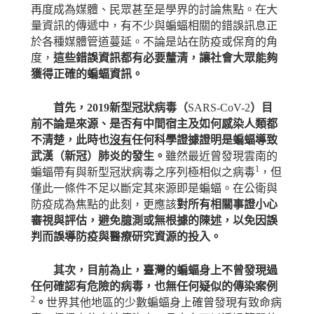
再度成為媒體、民眾甚至是學界的討論焦點。在大
量資訊的傳遞中，有不少與蝙蝠相關的錯誤訊息正
於各種媒體管道蔓延。不論是站在防疫或保育的角
度，
這些錯誤資訊都有必要釐清，讓社會大眾能夠
獲得正確的蝙蝠資訊。
首先，
2019
新型冠狀病毒（
SARS-CoV-2
）目
前不論是來源、是否有中間宿主及如何感染人類都
不清楚，此時也
沒有
任何科學證據證明是蝙蝠導致
武漢（新冠）肺炎的發生。
雖然最近曾發現雲南的
1
蝙蝠帶有與新型冠狀病毒之序列極相似之病毒
，但
僅此一條件不足以斷定其來源即是蝙蝠。在公衛與
防疫成為焦點的此刻，更應該
對所有相關事證小心
審視與評估，避免臆測或無根據的陳述，以免因誤
判而誤導防疫與醫療研究資源的投入。
其次，目前為止，臺灣的蝙蝠身上不曾發現過
任何確認有危險的病毒，也無任何疑似的傳染案例
2
。
世界其他地區的少數蝙蝠身上確曾發現有致命病