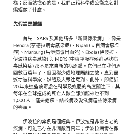
樣；反而該擔心的是，我們正藉科學或公衛之名對
蝙蝠做了什麼。
先假設是蝙蝠
SARS
首先，
及其他諸多「新興傳染病」，像是
Hendra (
)
Nipah (
亨德拉病毒感染症
、
立百病毒感染
)
Marburg (
)
Ebola (
症
、
馬堡病毒出血熱
、
伊波拉、
)
MERS (
伊波拉病毒感染
與
中東呼吸症候群冠狀病
)
毒感染症
都不是來自新的病原體。它們已在我們周
圍數百萬年了，但因稀少或地理隔離之故，直到最
近才被科學家、媒體及大眾注意到。此外，即便近
20
年來這些病毒處在科學及媒體的高度關注下，其
每年在全球造成的死亡人數全部加起來也不到
1,000
人，僅是瘧疾、結核病及愛滋病這些傳染病
的零頭。
伊波拉的案例是個經典。伊波拉是非常古老的
疾病，可能已存在非洲數百萬年；伊波拉病毒在撒