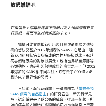
放過蝙蝠吧
在蝙蝠身上探尋新病毒不但難以為人類健康帶來實
質貢獻，反而可能威脅蝙蝠的未來。
蝙蝠可能會傳播新近出現且具致命風險之傳染
2002
SARS
病的想法奠基於
年爆發的
，它是由一種
新發現的冠狀病毒所造成的急性呼吸道感染。冠狀
病毒們能感染的對象很廣泛，包括從鳥類至鯨豚等
2002
各類動物，也是引起普通感冒的病毒之一。但
SARS
800
年爆發的
卻不同以往，它奪走了
條人命
且造成了世界性的恐慌。
Science
三年後，
雜誌上一篇標題為「
蝙蝠是類
SARS
病毒的自然宿主
」的研究宣告一新興科學見
解，認定蝙蝠是全球公衛的威脅。從那一刻起，所
謂的病毒獵人開始在國際間熱切地從蝙蝠身上搜索