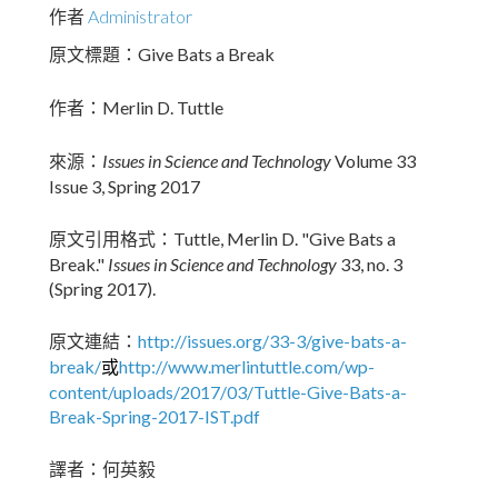
作者
Administrator
Give Bats a Break
原文標題：
Merlin D. Tuttle
作者：
Issues in Science and Technology
Volume 33
來源：
Issue 3, Spring 2017
Tuttle, Merlin D. "Give Bats a
原文引用格式：
Break."
Issues in Science and Technology
33, no. 3
(Spring 2017).
http://issues.org/33-3/give-bats-a-
原文連結：
break/
http://www.merlintuttle.com/wp-
或
content/uploads/2017/03/Tuttle-Give-Bats-a-
Break-Spring-2017-IST.pdf
譯者：何英毅