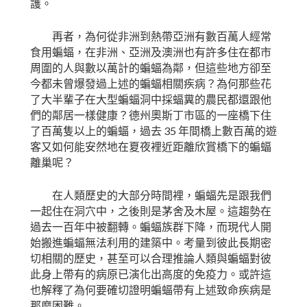
護。
再者，為何從非洲到熱帶亞洲有數百萬人經常
食用蝙蝠，在非洲、亞洲及澳洲也有許多住在都市
周圍的人與數以萬計的蝙蝠為鄰，但這些地方卻至
今都未曾爆發過上述的蝙蝠相關疾病？為何那些花
了大半輩子在大型蝙蝠洞中採蝠糞的農民都還跟他
們的鄰居一樣健康？德州奧斯丁市區的一座橋下住
35
了百萬隻以上的蝙蝠，過去
年間橋上數百萬的遊
客又如何能安然地在夏夜裡近距離欣賞橋下的蝙蝠
離巢呢？
在人類歷史的大部分時間裡，蝙蝠先是跟我們
一起住在洞穴中，之後則是茅舍及木屋。這趨勢在
過去一百年中被翻轉。蝙蝠族群下降，而現代人開
始搬進蝙蝠無法利用的建築中。考量到彼此長期密
切相關的歷史，甚至可以合理推論人類與蝙蝠對彼
此身上帶有的病原已演化出高度的免疫力。或許這
也解釋了為何要確切證明蝙蝠帶有上述致命疾病是
那麼困難。