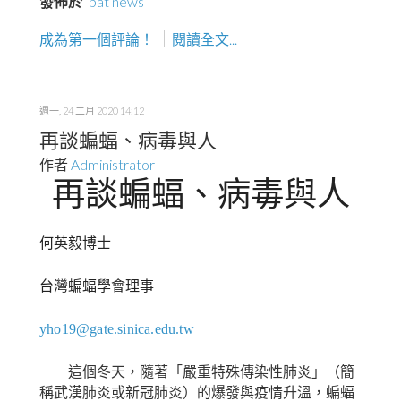
發佈於
bat news
成為第一個評論！
閱讀全文...
週一, 24 二月 2020 14:12
再談蝙蝠、病毒與人
作者
Administrator
再談蝙蝠、病毒與人
何英毅博士
台灣蝙蝠學會理事
yho19@gate.sinica.edu.tw
這個冬天，隨著「嚴重特殊傳染性肺炎」（簡
稱武漢肺炎或新冠肺炎）的爆發與疫情升溫，蝙蝠