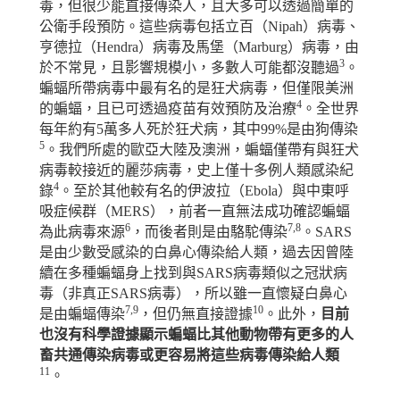
毒，但很少能直接傳染人，且大多可以透過簡單的
公衛手段預防。這些病毒包括立百（
Nipah
）病毒、
亨德拉（
Hendra
）病毒及馬堡（
Marburg
）病毒，由
3
於不常見，且影響規模小，多數人可能都沒聽過
。
蝙蝠所帶病毒中最有名的是狂犬病毒，但僅限美洲
4
的蝙蝠，且已可透過疫苗有效預防及治療
。全世界
每年約有
5
萬多人死於狂犬病，其中
99%
是由狗傳染
5
。我們所處的歐亞大陸及澳洲，蝙蝠僅帶有與狂犬
病毒較接近的麗莎病毒，史上僅十多例人類感染紀
4
錄
。至於其他較有名的伊波拉（
Ebola
）與中東呼
吸症候群（
MERS
），前者一直無法成功確認蝙蝠
6
7,8
為此病毒來源
，而後者則是由駱駝傳染
。
SARS
是由少數受感染的白鼻心傳染給人類，過去因曾陸
續在多種蝙蝠身上找到與
SARS
病毒類似之冠狀病
毒（非真正
SARS
病毒），所以雖一直懷疑白鼻心
7,9
10
是由蝙蝠傳染
，但仍無直接證據
。此外，
目前
也沒有科學證據顯示蝙蝠比其他動物帶有更多的人
畜共通傳染病毒或更容易將這些病毒傳染給人類
11
。