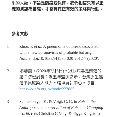
果的人類。
不論是防疫或保育，我們相信只有以正
確的資訊為基礎，才會有真正有效的策略與行動。
參考文獻
1 Zhou, P.
et al.
A pneumonia outbreak associated
with a new coronavirus of probable bat origin.
Nature
, doi:10.1038/s41586-020-2012-7 (2020).
2
廖靜蕙。
(2020
年
2
月
6
日
)
。冠狀病毒是蝙蝠的
錯？防檢局長：近五年監測顯示，台灣原生蝙
蝠不具感染人能力。環境資訊中心。取自
https://e-info.org.tw/node/222885
3 Schneeberger, K. & Voigt, C. C. in
Bats in the
Anthropocene: conservation of Bats in a Changing
world
. (eds Christian C Voigt & Tigga Kingston)