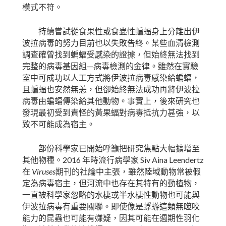
模式不符。
持續嘗試從食果性或食蟲性蝙蝠身上分離出伊
波拉病毒的努力目前也以失敗告終。某些血清檢測
調查確曾找到蝙蝠受感染的證據，但始終無法找到
—
完整的病毒基因組
病毒檢測的金律。雖然在實驗
室中可成功以人工方式將伊波拉病毒感染給蝙蝠，
且蝙蝠也安然無恙，但卻始終無法成功再將伊波拉
病毒由蝙蝠傳染給其他動物。事實上，後來研究也
發現最初受到責怪的黃果蝠對病毒抵抗力甚強，以
致不可能成為宿主。
部份科學家已開始呼籲把研究焦點大幅擴增至
2016
Siv Aina Leendertz
其他物種。
年時流行病學家
Viruses
在
期刊的社論中主張，雖然陸域動物常被假
定為病毒宿主，但河流中也存在其特有的動植物，
一直被科學家忽略的水棲或半水棲性動物也可能與
伊波拉病毒有重要關聯。即使像是蜉蝣這類無噬咬
能力的昆蟲也可能有嫌疑，因其可能在週期性羽化