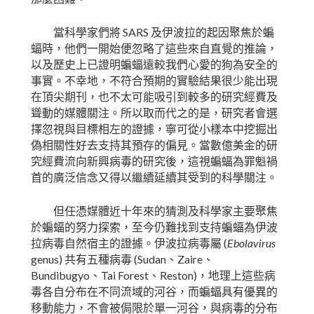
SARS
當科學家們將
及伊波拉的起因聚焦於蝙
蝠時，他們一開始便忽略了這些來自直覺的推論，
以及歷史上已證明蝙蝠遠較我們心愛的狗為安全的
事實。不幸地，不符合預期的實驗結果很少能出現
在頂尖期刊，也不太可能吸引到較多的研究經費及
聳動的媒體關注。所以取而代之的是，研究者會選
擇忽視與目標相左的證據，寧可從小樣本中挖掘出
偽相關性好去支持其預存的偏見。當數億美金的研
究經費流向新興病毒的研究後，這視蝙蝠為罪魁禍
首的廣泛信念又得以繼續延續其受到的科學關注。
但任憑媒體近十年來的猜測及科學家主要聚焦
於蝙蝠的努力探索，至今仍難找到支持蝙蝠為伊波
(
Ebolavirus
拉病毒自然宿主的證據。伊波拉病毒屬
genus)
(Sudan
Zaire
共有五種病毒
、
、
Bundibugyo
Tai Forest
Reston)
、
、
，地理上這些病
毒各自分布在不同流域的河谷，而蝙蝠具有優異的
移動能力，不會被侷限於單一河谷，與病毒的分布