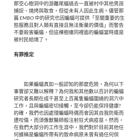
那空心樹洞中的游離尾蝠過去一直被村中其他男孩
捕捉、燒烤與取食，但從未有人因此生病。儘管那
EMBO
篇
中的研究也因蝙蝠可提供「至關重要的生
態服務且對人類有直接且無法衡量的價值」而警告
不要殺害蝙蝠，但這棵樹連同裡面的蝙蝠當時還是
被村民給燒了。
有罪推定
如果蝙蝠真如一般認知的那麼危險，為何以下
事實卻又難以解釋？為何我和其他數以百計的蝙蝠
研究者長期在成千甚至上百萬隻蝙蝠圍繞的洞穴中
?
工作，且與蝙蝠密切接觸，至今卻仍能保持健康
的確，我們也因處理蝙蝠時偶而會因其自我防衛而
遭咬傷，而須像獸醫師般注射狂犬病疫苗。然而，
在我們大部分的工作生涯中，我們對於目前其他任
何據稱是蝙蝠所帶有的致命病原未曾有過任何保