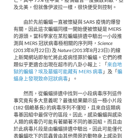
亡，其中
在中東。疫情雖曾一度擴散到歐、亞
及北美，但就像伊波拉一樣，很快便受到控制。
SARS
由於先前蝙蝠一直被懷疑與
疫情的爆發
MERS
有關，因此這次蝙蝠同樣一開始便被懷疑是
的源頭。當科學家在某粒蝙蝠排遺中驗出一小段推
MERS
Science
測與
冠狀病毒極相關的序列時，
(2013
8
22
)
Nature
(2013
8
23
)
年
月
日
及
年
月
日
的線
上新聞網站即匆忙將此疫病怪罪於蝙蝠。它們的標
題似乎更適合出現在超市的八卦小報上：「
來自地
MERS
獄的蝙蝠？埃及墓蝠可能藏有
病毒
」及「
蝙
蝠身上發現致命冠狀病毒
」。
然而，從蝙蝠排遺中找到一小段病毒序列這件
事究竟有多大意義呢？最後結果顯示這一極小片段
(182
)
個鹼基長
的病毒序列不僅短，且來自這類病
毒基因組中最保守的區段。因此，感染蝙蝠與感染
人類的病毒仍可能有著顯著不同的基因組。而且由
於此病毒片段是由蝙蝠排遺中驗出，因此可能僅代
表蝙蝠吃下的昆蟲曾由其他帶原的動物身上感染到