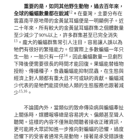
重要的是，如同其他野生動物，過去百年來，
12
全球的蝙蝠數量都在銳減
。
在臺灣，主要分布在
雲嘉南平原地帶的金黃鼠耳蝠便是一明顯例子。近
二十年來，所有較大的金黃鼠耳蝠群集之個體數量
至少減少了
90%
以上，許多群集甚至已完全消失
13
。龐大的蝙蝠群集常引人注目，容易讓人誤以為
牠們有很好的繁殖能力。但實際上多數蝙蝠一年只
14
生一胎，一胎只有一仔
，因此蝙蝠數量一旦劇烈
下降後便需要很長的時間才能回復。果蝠能替植物
授粉、傳播種子，食蟲蝙蝠能抑制昆蟲，在生態與
經濟上對人類都有重大且不可或缺的貢獻。蝙蝠減
少代表的是牠們能提供給人類的生態服務也跟著減
15,16
少
。
不論國內外，當類似的致命傳染病與蝙蝠牽扯
上關係時，媒體報導總是容易誇大、偏頗甚至聳人
聽聞。這樣的內容不僅無助閱聽者接收正確資訊，
更可能將大眾認知進一步推向對蝙蝠的恐懼，過度
恐懼下的受害者通常先是動物，接著是承受錯誤後