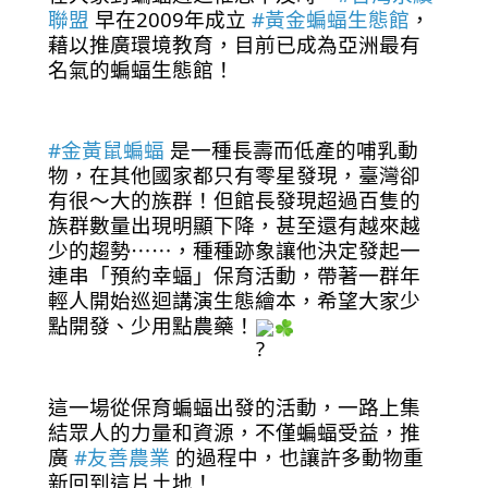
聯盟
 早在2009年成立 
#黃金蝙蝠生態館
，
藉以推廣環境教育，目前已成為亞洲最有
名氣的蝙蝠生態館！
#金黃鼠蝙蝠
 是一種長壽而低產的哺乳動
物，在其他國家都只有零星發現，臺灣卻
有很～大的族群！但館長發現超過百隻的
族群數量出現明顯下降，甚至還有越來越
少的趨勢⋯⋯，種種跡象讓他決定發起一
連串「預約幸蝠」保育活動，帶著一群年
輕人開始巡迴講演生態繪本，希望大家少
點開發、少用點農藥！
這一場從保育蝙蝠出發的活動，一路上集
結眾人的力量和資源，不僅蝙蝠受益，推
廣 
#友善農業
 的過程中，也讓許多動物重
新回到這片土地！