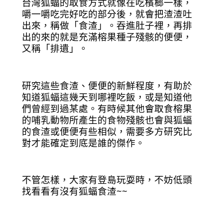
台灣狐蝠的取食方式就像在吃檳榔一樣，
嚼一嚼吃完好吃的部分後，就會把渣渣吐
出來，稱做「食渣」。吞進肚子裡，再排
出的來的就是充滿榕果種子殘骸的便便，
又稱「排遺」。
研究這些食渣、便便的新鮮程度，有助於
知道狐蝠這幾天到哪裡吃飯，或是知道他
們曾經到過某處。有時候其他會取食榕果
的哺乳動物所產生的食物殘骸也會與狐蝠
的食渣或便便有些相似，需要多方研究比
對才能確定到底是誰的傑作。
不管怎樣，大家有登島玩耍時，不妨低頭
找看看有沒有狐蝠食渣~~