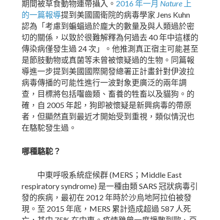
2016
Nature
期間被草食動物連帶攝入。
年一月
上
Jens Kuhn
的一篇報導
提到美國國衛院的病毒學家
認為「考慮到蝙蝠過於龐大的數量及與人類過於密
40
切的關係，以致於很難解釋為何過去
年中這樣的
24
傳染病僅發生過
次」。他推測真正宿主可能甚至
是節肢動物或真菌等未曾被懷疑過的生物。同篇報
導進一步提到美國國際開發總署正計畫針對伊波拉
病毒傳播的可能性進行一波對象更廣泛的兩年調
查，目標將包括囓齒類、畜養的牲畜以及貓狗。的
2005
確，自
年起，狗即被懷疑是新興病毒的帶原
者，但顯然直到最近才開始受到重視，類似情況也
在駱駝發生過。
哪種駱駝？
(MERS
Middle East
中東呼吸系統症候群
；
respiratory syndrome)
SARS
是一種由類
冠狀病毒引
2012
發的疾病，最初在
年時於沙烏地阿拉伯被發
2015
MERS
587
現。至
年底，
累計造成超過
人死
75%