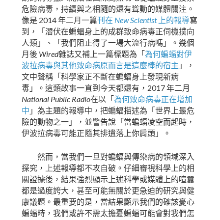
危險病毒，持續與之相隨的還有聳動的媒體關注。
2014
New Scientist
像是
年二月一篇
刊在
上的報導
寫
到，「潛伏在蝙蝠身上的成群致命病毒正伺機撲向
人類」、「我們阻止得了一場大流行病嗎」。幾個
Wired
月後
雜誌又補上一篇標題為「
為
何
蝙蝠對伊
波拉病毒
與其
他
致命
病原
而言是這麼棒的宿主
」，
文中聲稱「科學家正不斷在蝙蝠身上發現新病
2017
毒」。這類故事一直到今天都還有，
年二月
National Public Radio
在以「
為何致命病毒正在增加
中
」為主題的報導中，把蝙蝠描述為「世界上最危
險的動物之一」，並警告說「當蝙蝠凌空而起時，
伊波拉病毒可能正隨其排遺落上你肩頭」。
然而，當我們一旦對蝙蝠與傳染病的領域深入
探究，上述報導都不攻自破。仔細審視科學上的相
關證據後，結果強烈顯示上述科學或媒體上的喧囂
都是過度誇大，甚至可能無關於更急迫的研究與健
康議題。最重要的是，當結果顯示我們的確該憂心
蝙蝠時，我們或許不需太擔憂蝙蝠可能會對我們怎