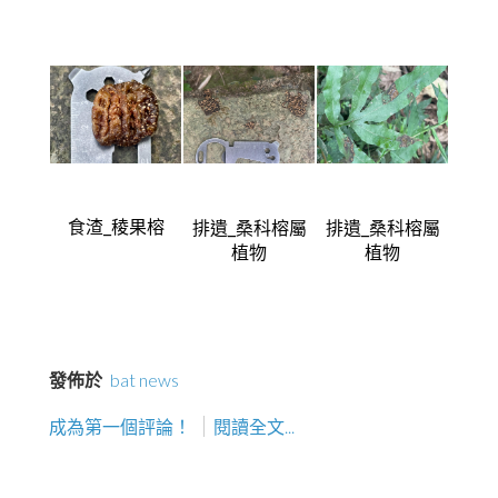
食渣_
稜果榕
排遺_桑科榕屬
排遺_桑科榕屬
植物
植物
發佈於
bat news
成為第一個評論！
閱讀全文...