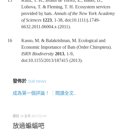
15 Kunz, T. H., Braun de Torrez, E., Bauer, D.,
Lobova, T. & Fleming, T. H. Ecosystem services
provided by bats.
Annals of the New York Academy
of Sciences
1223
, 1-38, doi:10.1111/j.1749-
6632.2011.06004.x (2011).
16 Kasso, M. & Balakrishnan, M. Ecological and
Economic Importance of Bats (Order Chiroptera).
ISRN Biodiversity
2013
, 1-9,
doi:10.1155/2013/187415 (2013).
發佈於
bat news
成為第一個評論！
閱讀全文...
週四, 18 五月 2017 03:49
放過蝙蝠吧