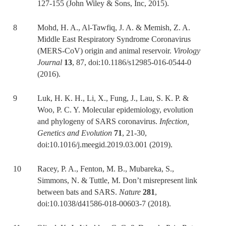
127-155 (John Wiley & Sons, Inc, 2015).
8 Mohd, H. A., Al-Tawfiq, J. A. & Memish, Z. A.
Middle East Respiratory Syndrome Coronavirus
(MERS-CoV) origin and animal reservoir.
Virology
Journal
13
, 87, doi:10.1186/s12985-016-0544-0
(2016).
9 Luk, H. K. H., Li, X., Fung, J., Lau, S. K. P. &
Woo, P. C. Y. Molecular epidemiology, evolution
and phylogeny of SARS coronavirus.
Infection,
Genetics and Evolution
71
, 21-30,
doi:10.1016/j.meegid.2019.03.001 (2019).
10 Racey, P. A., Fenton, M. B., Mubareka, S.,
Simmons, N. & Tuttle, M. Don’t misrepresent link
between bats and SARS.
Nature
281
,
doi:10.1038/d41586-018-00603-7 (2018).