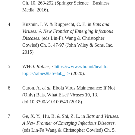
Ch. 10, 263-292 (Springer Science+ Business
Media, 2016).
4 Kuzmin, I. V. & Rupprecht, C. E. in
Bats and
Viruses: A New Frontier of Emerging Infectious
Diseases
. (eds Lin-Fa Wang & Christopher
Cowled) Ch. 3, 47-97 (John Wiley & Sons, Inc,
2015).
5 WHO.
Rabies
, <
https://www.who.int/health-
topics/rabies#tab=tab_1>
(2020).
6 Caron, A.
et al.
Ebola Virus Maintenance: If Not
(Only) Bats, What Else?
Viruses
10
, 13,
doi:10.3390/v10100549 (2018).
7 Ge, X. Y., Hu, B. & Shi, Z. L. in
Bats and Viruses:
A New Frontier of Emerging Infectious Diseases
.
(eds Lin-Fa Wang & Christopher Cowled) Ch. 5,