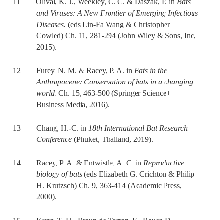
11 Olival, K. J., Weekley, C. C. & Daszak, P. in
Bats
and Viruses: A New Frontier of Emerging Infectious
Diseases.
(eds Lin‐Fa Wang & Christopher
Cowled) Ch. 11, 281-294 (John Wiley & Sons, Inc,
2015).
12 Furey, N. M. & Racey, P. A. in
Bats in the
Anthropocene: Conservation of bats in a changing
world.
Ch. 15, 463-500 (Springer Science+
Business Media, 2016).
13 Chang, H.-C. in
18th International Bat Research
Conference
(Phuket, Thailand, 2019).
14 Racey, P. A. & Entwistle, A. C. in
Reproductive
biology of bats
(eds Elizabeth G. Crichton & Philip
H. Krutzsch) Ch. 9, 363-414 (Academic Press,
2000).